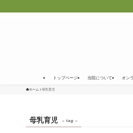
トップページ
当院について
オン
ホーム
母乳育児
母乳育児
– tag –