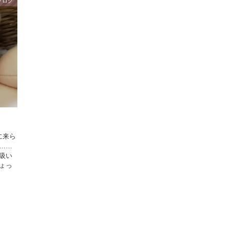
ブログ
に来ら
……
吸い
ょっ